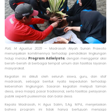
Pati, 14 Agustus 2025
— Madrasah Aliyah Sunan Prawoto
menunjukkan komitmennya terhadap pendidikan lingkungan
hidup melalui
Program Adiwiyata
, dengan menggelar aksi
bersih-bersih di berbagai tempat umum dan fasilitas layanan
masyarakat.
Kegiatan ini diikuti oleh seluruh siswa, guru, dan staf
madrasah, sebagai bentuk nyata kepedulian terhadap
kebersihan lingkungan. Sasaran kegiatan meliputi taman
desa, area masjid, pasar tradisional, serta fasilitas pelayanan
publik seperti puskesmas dan balai desa.
Kepala Madrasah, H. Agus Salim, S.Ag. M.Pd., menjelaskan
bahwa program ini tidak hanya bertujuan menjaga