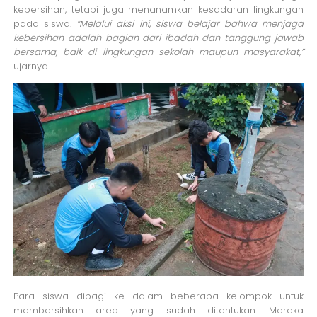
kebersihan, tetapi juga menanamkan kesadaran lingkungan
pada siswa.
“Melalui aksi ini, siswa belajar bahwa menjaga
kebersihan adalah bagian dari ibadah dan tanggung jawab
bersama, baik di lingkungan sekolah maupun masyarakat,”
ujarnya.
Para siswa dibagi ke dalam beberapa kelompok untuk
membersihkan area yang sudah ditentukan. Mereka