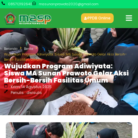
085712192640
masunanprawoto2020@gmail.com
PPDB Online
Beranda
Berita
Wujudkan Program Adiwiyata: Siswa MA Sunan Prawoto Gelar Aksi Bersih-
Bersih Fasilitas Umum
Wujudkan Program Adiwiyata:
Siswa MA Sunan Prawoto Gelar Aksi
Bersih-Bersih Fasilitas Umum
Kam, 14 Agustus 2025
Penulis : dwisulis