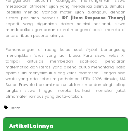
Penggunaan platform Ruangguru memungkinkan siswa
merasakan atmosfer ujian yang mendekati aslinya. Simulasi
Realistis menjadi Standar materi ujian Ruangguru dengan
sistem penilaian berbasis
IRT (Item Response Theory)
seperti yang digunakan dalam seleksi nasional, siswa
mendapatkan gambaran akurat mengenai posisi mereka di
antara ribuan peserta lainnya.
Pemandangan di ruang kelas saat
tryout
berlangsung
menunjukkan fokus yang luar biasa. Para siswa kelas XII
tampak antusias membedah soal-soal penalaran
matematika dan literasi yang dikenal cukup menantang. Rasa
optimis kini menyelimuti ruang kelas madrasah. Dengan sisa
waktu yang ada sebelum perhelatan UTBK 2026 dimulai, MA
Sunan Prawoto berkomitmen untuk terus mendampingi setiap
langkah siswa hingga mereka berhasil memakai jaket
almamater kampus yang dicita-citakan.
Berita
Artikel Lainnya