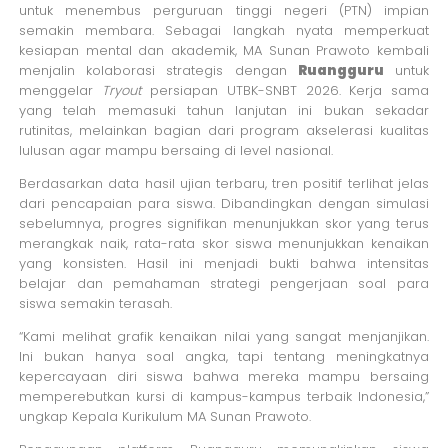
untuk menembus perguruan tinggi negeri (PTN) impian
semakin membara. Sebagai langkah nyata memperkuat
kesiapan mental dan akademik, MA Sunan Prawoto kembali
menjalin kolaborasi strategis dengan
Ruangguru
untuk
menggelar
Tryout
persiapan UTBK-SNBT 2026. Kerja sama
yang telah memasuki tahun lanjutan ini bukan sekadar
rutinitas, melainkan bagian dari program akselerasi kualitas
lulusan agar mampu bersaing di level nasional.
Berdasarkan data hasil ujian terbaru, tren positif terlihat jelas
dari pencapaian para siswa. Dibandingkan dengan simulasi
sebelumnya, progres signifikan menunjukkan skor yang terus
merangkak naik, rata-rata skor siswa menunjukkan kenaikan
yang konsisten. Hasil ini menjadi bukti bahwa intensitas
belajar dan pemahaman strategi pengerjaan soal para
siswa semakin terasah.
“Kami melihat grafik kenaikan nilai yang sangat menjanjikan.
Ini bukan hanya soal angka, tapi tentang meningkatnya
kepercayaan diri siswa bahwa mereka mampu bersaing
memperebutkan kursi di kampus-kampus terbaik Indonesia,”
ungkap Kepala Kurikulum MA Sunan Prawoto.