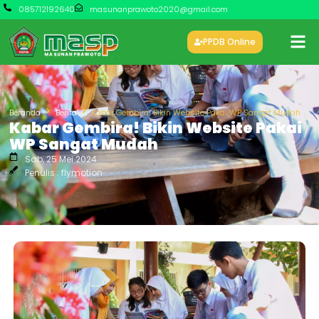
085712192640
masunanprawoto2020@gmail.com
PPDB Online
Beranda
Berita
Kabar Gembira! Bikin Website Pakai WP Sangat Mudah
Kabar Gembira! Bikin Website Pakai
WP Sangat Mudah
Sab, 25 Mei 2024
Penulis : flymotion